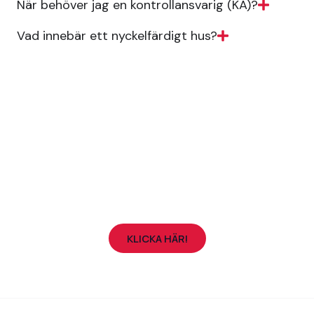
När behöver jag en kontrollansvarig (KA)?
Vad innebär ett nyckelfärdigt hus?
ÄR DU INTRESSERAD AV VÅRA TJÄNSTER?
Skicka en offertförfrågan!
KLICKA HÄR!