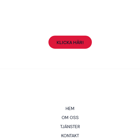
ÄR DU INTRESSERAD AV VÅRA TJÄNSTER?
Skicka en offertförfrågan!
KLICKA HÄR!
HEM
OM OSS
TJÄNSTER
KONTAKT